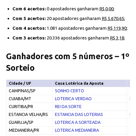
Com 6 acertos:
0 apostadores ganharam
R$ 0,00
;
Com 5 acertos:
20 apostadores ganharam
R$ 5.670,65
;
Com 4 acertos:
1.081 apostadores ganharam
R$ 119,90
;
Com 3 acertos:
20.336 apostadores ganharam
R$ 3,18
;
Ganhadores com 5 números – 1º
Sorteio
Cidade / UF
Casa Lotérica da Aposta
Ti
CAMPINAS/SP
SONHO CERTO
Sim
CUIABA/MT
LOTERICA VERDAO
Bol
CURITIBA/PR
REI DA SORTE
Sim
ESTANCIA VELHA/RS
ESTANCIA DAS LOTERIAS
Bol
GUARUJA/SP
LOTERICA A SORTEADA
Sim
MEDIANEIRA/PR
LOTERICA MEDIANEIRA
Sim