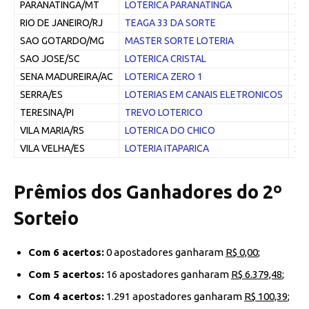
PARANATINGA/MT
LOTERICA PARANATINGA
Sim
RIO DE JANEIRO/RJ
TEAGA 33 DA SORTE
Sim
SAO GOTARDO/MG
MASTER SORTE LOTERIA
Sim
SAO JOSE/SC
LOTERICA CRISTAL
Sim
SENA MADUREIRA/AC
LOTERICA ZERO 1
Sim
SERRA/ES
LOTERIAS EM CANAIS ELETRONICOS
Sim
TERESINA/PI
TREVO LOTERICO
Sim
VILA MARIA/RS
LOTERICA DO CHICO
Sim
VILA VELHA/ES
LOTERIA ITAPARICA
Sim
Prêmios dos Ganhadores do 2º
Sorteio
Com 6 acertos:
0 apostadores ganharam
R$ 0,00
;
Com 5 acertos:
16 apostadores ganharam
R$ 6.379,48
;
Com 4 acertos:
1.291 apostadores ganharam
R$ 100,39
;