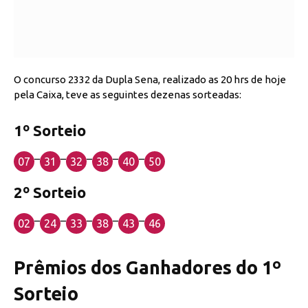
O concurso 2332 da Dupla Sena, realizado as 20 hrs de hoje
pela Caixa, teve as seguintes dezenas sorteadas:
1º Sorteio
–
–
–
–
–
07
31
32
38
40
50
2º Sorteio
–
–
–
–
–
02
24
33
38
43
46
Prêmios dos Ganhadores do 1º
Sorteio