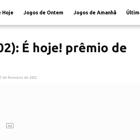
 Hoje
Jogos de Ontem
Jogos de Amanhã
Últim
02): É hoje! prêmio de
7 de fevereiro de 2022