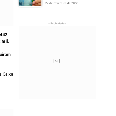
27 de fevereiro de 2022
- Publicidade -
2442
 mil
.
uiram
s Caixa