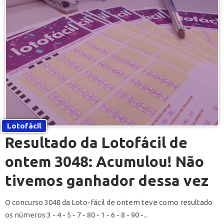
Lotofácil
Resultado da Lotofácil de
ontem 3048: Acumulou! Não
tivemos ganhador dessa vez
O concurso 3048 da Loto-fácil de ontem teve como resultado
os números:3 - 4 - 5 - 7 - 80 - 1 - 6 - 8 - 90 -...