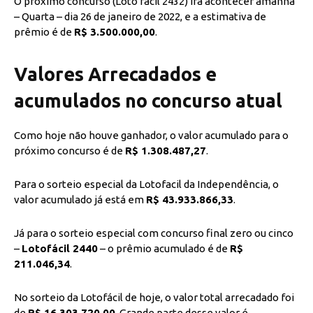
O próximo concurso (Loto fácil 2432) irá acontecer amanhã
– Quarta – dia 26 de janeiro de 2022, e a estimativa de
prêmio é de
R$ 3.500.000,00
.
Valores Arrecadados e
acumulados no concurso atual
Como hoje não houve ganhador, o valor acumulado para o
próximo concurso é de
R$ 1.308.487,27
.
Para o sorteio especial da Lotofacil da Independência, o
valor acumulado já está em
R$ 43.933.866,33
.
Já para o sorteio especial com concurso final zero ou cinco
–
Lotofácil 2440
– o prêmio acumulado é de
R$
211.046,34
.
No sorteio da Lotofácil de hoje, o valor total arrecadado foi
de
R$ 16.303.720,00
. Grande parte desse valor é