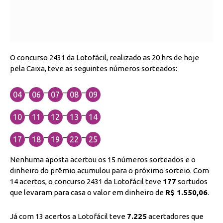
O concurso 2431 da Lotofácil, realizado as 20 hrs de hoje
pela Caixa, teve as seguintes números sorteados:
–
–
–
–
04
06
07
08
09
–
–
–
–
10
11
12
13
14
–
–
–
–
17
18
19
22
25
Nenhuma aposta acertou os 15 números sorteados e o
dinheiro do prêmio acumulou para o próximo sorteio. Com
14 acertos, o concurso 2431 da Lotofácil teve
177
sortudos
que levaram para casa o valor em dinheiro de
R$ 1.550,06
.
Já com 13 acertos a Lotofácil teve
7.225
acertadores que