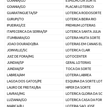
GOIANIA/GO
ESPELHO DA SORTE
GOIANIA/GO
PLACAR LOTERICO
GUARATINGUETA/SP
LOTERICA RODOSORTE
GURUPI/TO
LOTERICA BEIRA RIO
IPUEIRAS/CE
PREMIUM LOTERIAS
ITAPECERICA DA SERRA/SP
LOTERICA SANTA JULIA
ITUMBIARA/GO
LOTERIA MUITA SORTE
JOAO DOURADO/BA
LOTERIAS EM CANAIS ELE
JOINVILLE/SC
LOTERICA CLAIR
JUIZ DE FORA/MG
LOTOCENTER
JUNDIAI/SP
GERAL LOTERIAS
JUNDIAI/SP
TOCA DA SORTE
LABREA/AM
LOTERIA LABREA
LAGOA DOS GATOS/PE
ESQUINA DA SORTE LOTER
LAURO DE FREITAS/BA
HIPER DA SORTE
LAVRAS/MG
LOTERICA GLORIA DA SORT
LUZIANIA/GO
LOTERICA CASA DA FORTU
MARICA/RJ
LOTERIA SAO JOSE