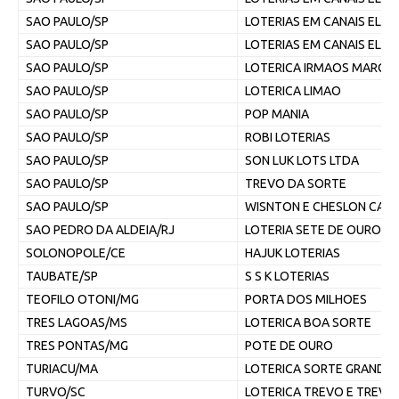
SAO PAULO/SP
LOTERIAS EM CANAIS ELE
SAO PAULO/SP
LOTERIAS EM CANAIS ELE
SAO PAULO/SP
LOTERICA IRMAOS MARQU
SAO PAULO/SP
LOTERICA LIMAO
SAO PAULO/SP
POP MANIA
SAO PAULO/SP
ROBI LOTERIAS
SAO PAULO/SP
SON LUK LOTS LTDA
SAO PAULO/SP
TREVO DA SORTE
SAO PAULO/SP
WISNTON E CHESLON CASA
SAO PEDRO DA ALDEIA/RJ
LOTERIA SETE DE OUROS III
SOLONOPOLE/CE
HAJUK LOTERIAS
TAUBATE/SP
S S K LOTERIAS
TEOFILO OTONI/MG
PORTA DOS MILHOES
TRES LAGOAS/MS
LOTERICA BOA SORTE
TRES PONTAS/MG
POTE DE OURO
TURIACU/MA
LOTERICA SORTE GRANDE
TURVO/SC
LOTERICA TREVO E TREVO