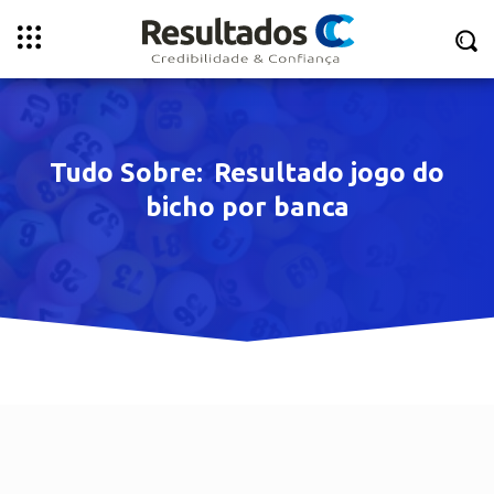
Tudo Sobre:
Resultado jogo do
bicho por banca