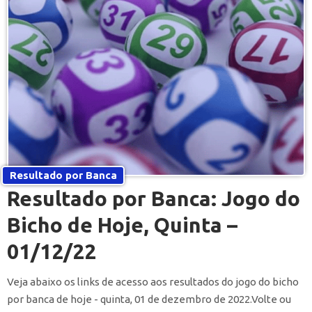
Resultado por Banca
Resultado por Banca: Jogo do
Bicho de Hoje, Quinta –
01/12/22
Veja abaixo os links de acesso aos resultados do jogo do bicho
por banca de hoje - quinta, 01 de dezembro de 2022.Volte ou