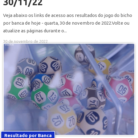
30/11/22
Veja abaixo os links de acesso aos resultados do jogo do bicho
por banca de hoje - quarta, 30 de novembro de 2022.Volte ou
atualize as páginas durante o...
30 de novembro de 2022
Resultado por Banca