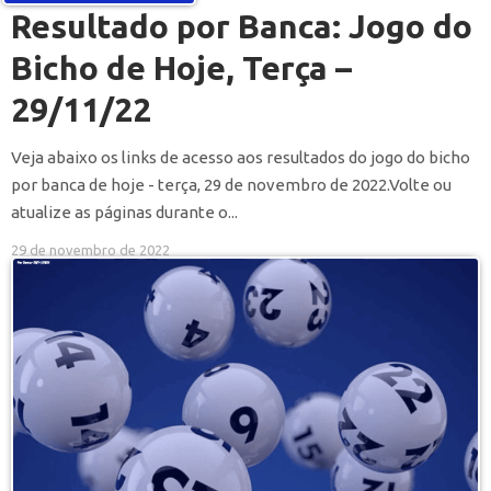
Resultado por Banca: Jogo do
Bicho de Hoje, Terça –
29/11/22
Veja abaixo os links de acesso aos resultados do jogo do bicho
por banca de hoje - terça, 29 de novembro de 2022.Volte ou
atualize as páginas durante o...
29 de novembro de 2022