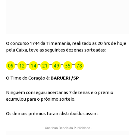
O concurso 1744 da Timemania, realizado as 20 hrs de hoje
pela Caixa, teve as seguintes dezenas sorteadas:
–
–
–
–
–
–
06
12
14
21
49
55
78
O Time do Coração é:
BARUERI /SP
Ninguém conseguiu acertar as 7 dezenas e o prêmio
acumulou para o próximo sorteio.
Os demais prêmios foram distribuídos assim:
- Continua Depois da Publicidade -