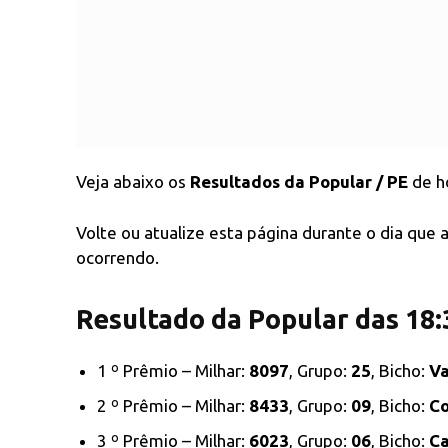
Veja abaixo os
Resultados da Popular / PE
de ho
Volte ou atualize esta página durante o dia que
ocorrendo.
Resultado da Popular das 18:
1 º Prêmio – Milhar:
8097
, Grupo:
25
, Bicho:
V
2 º Prêmio – Milhar:
8433
, Grupo:
09
, Bicho:
C
3 º Prêmio – Milhar:
6023
, Grupo:
06
, Bicho:
C