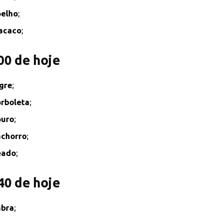
elho
;
acaco
;
00 de hoje
gre
;
rboleta
;
ouro
;
chorro
;
eado
;
40 de hoje
abra
;