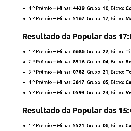
4 º Prêmio – Milhar:
4439
, Grupo:
10
, Bicho:
Co
5 º Prêmio – Milhar:
5167
, Grupo:
17
, Bicho:
M
Resultado da Popular das 17:
1 º Prêmio – Milhar:
6686
, Grupo:
22
, Bicho:
Ti
2 º Prêmio – Milhar:
8516
, Grupo:
04
, Bicho:
Bo
3 º Prêmio – Milhar:
0782
, Grupo:
21
, Bicho:
T
4 º Prêmio – Milhar:
3817
, Grupo:
05
, Bicho:
Ca
5 º Prêmio – Milhar:
0593
, Grupo:
24
, Bicho:
V
Resultado da Popular das 15:
1 º Prêmio – Milhar:
5521
, Grupo:
06
, Bicho:
C