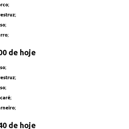
rco
;
estruz
;
so
;
rro
;
00 de hoje
so
;
estruz
;
so
;
caré
;
rneiro
;
40 de hoje