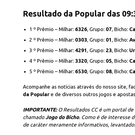
Resultado da Popular das 09:
1 º Prêmio – Milhar:
6326
, Grupo:
07
, Bicho:
Ca
2 º Prêmio – Milhar:
0303
, Grupo:
01
, Bicho:
Av
3 º Prêmio – Milhar:
4291
, Grupo:
23
, Bicho:
Ur
4 º Prêmio – Milhar:
3320
, Grupo:
05
, Bicho:
Ca
5 º Prêmio – Milhar:
6530
, Grupo:
08
, Bicho:
C
Acompanhe as notícias através do nosso site, f
da Popular
e de diversos outros jogos e apostas 
IMPORTANTE:
O Resultados CC é um portal de 
chamado
Jogo do Bicho
. Como é de interesse 
de caráter meramente informativos, levantados 