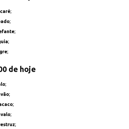
caré
;
eado
;
efante
;
uia
;
gre
;
00 de hoje
lo
;
avão
;
acaco
;
valo
;
estruz
;