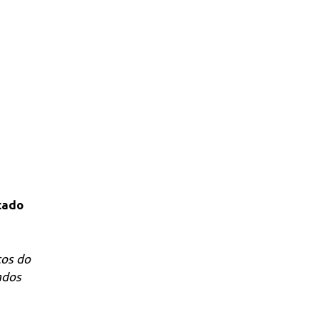
tado
ços do
ados