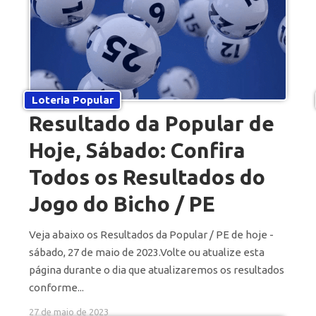
Loteria Popular
Resultado da Popular de
Hoje, Sábado: Confira
Todos os Resultados do
Jogo do Bicho / PE
Veja abaixo os Resultados da Popular / PE de hoje -
sábado, 27 de maio de 2023.Volte ou atualize esta
página durante o dia que atualizaremos os resultados
conforme...
27 de maio de 2023