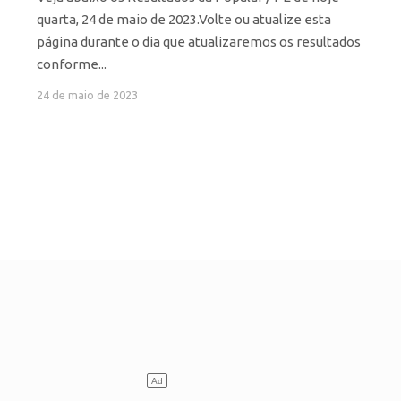
quarta, 24 de maio de 2023.Volte ou atualize esta
página durante o dia que atualizaremos os resultados
conforme...
24 de maio de 2023