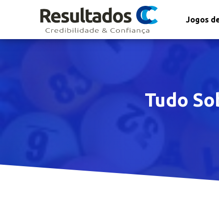
Jogos de
Tudo So