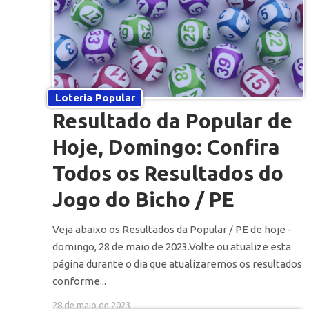
Loteria Popular
Resultado da Popular de
Hoje, Domingo: Confira
Todos os Resultados do
Jogo do Bicho / PE
Veja abaixo os Resultados da Popular / PE de hoje -
domingo, 28 de maio de 2023.Volte ou atualize esta
página durante o dia que atualizaremos os resultados
conforme...
28 de maio de 2023