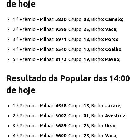
de hoje
1 º Prêmio – Milhar:
3830
, Grupo:
08
, Bicho:
Camelo
;
2 º Prêmio – Milhar:
9399
, Grupo:
25
, Bicho:
Vaca
;
3 º Prêmio – Milhar:
6971
, Grupo:
18
, Bicho:
Porco
;
4 º Prêmio – Milhar:
6540
, Grupo:
10
, Bicho:
Coelho
;
5 º Prêmio – Milhar:
8173
, Grupo:
19
, Bicho:
Pavão
;
Resultado da Popular das 14:00
de hoje
1 º Prêmio – Milhar:
4558
, Grupo:
15
, Bicho:
Jacaré
;
2 º Prêmio – Milhar:
3002
, Grupo:
01
, Bicho:
Avestruz
;
3 º Prêmio – Milhar:
3689
, Grupo:
23
, Bicho:
Urso
;
4 º Prêmio – Milhar:
9600
, Grupo:
25
, Bicho:
Vaca
;