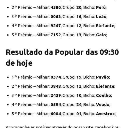
2 º Prêmio – Milhar:
4580
, Grupo:
20
, Bicho:
Perú
;
3 º Prêmio – Milhar:
0063
, Grupo:
16
, Bicho:
Leão
;
4 º Prêmio – Milhar:
9247
, Grupo:
12
, Bicho:
Elefante
;
5 º Prêmio – Milhar:
7152
, Grupo:
13
, Bicho:
Galo
;
Resultado da Popular das 09:30
de hoje
1 º Prêmio – Milhar:
0374
, Grupo:
19
, Bicho:
Pavão
;
2 º Prêmio – Milhar:
3848
, Grupo:
12
, Bicho:
Elefante
;
3 º Prêmio – Milhar:
2439
, Grupo:
10
, Bicho:
Coelho
;
4 º Prêmio – Milhar:
0594
, Grupo:
24
, Bicho:
Veado
;
5 º Prêmio – Milhar:
6004
, Grupo:
01
, Bicho:
Avestruz
;
Acompanhe as notícias através do nosso site, facebook ou