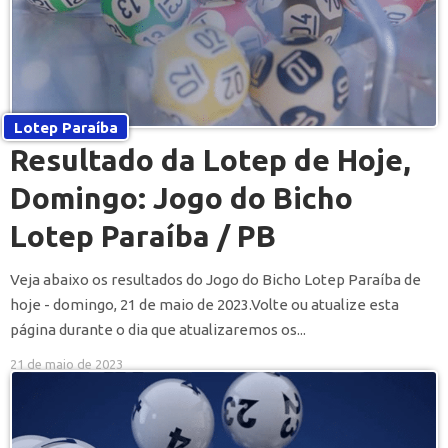
Lotep Paraíba
Resultado da Lotep de Hoje,
Domingo: Jogo do Bicho
Lotep Paraíba / PB
Veja abaixo os resultados do Jogo do Bicho Lotep Paraíba de
hoje - domingo, 21 de maio de 2023.Volte ou atualize esta
página durante o dia que atualizaremos os...
21 de maio de 2023