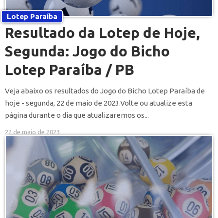
Lotep Paraíba
Resultado da Lotep de Hoje,
Segunda: Jogo do Bicho
Lotep Paraíba / PB
Veja abaixo os resultados do Jogo do Bicho Lotep Paraíba de
hoje - segunda, 22 de maio de 2023.Volte ou atualize esta
página durante o dia que atualizaremos os...
22 de maio de 2023