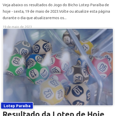
Veja abaixo os resultados do Jogo do Bicho Lotep Paraíba de
hoje - sexta, 19 de maio de 2023.Volte ou atualize esta página
durante o dia que atualizaremos os...
19 de maio de 2023
Lotep Paraíba
Resultado da Lotep de Hoje,