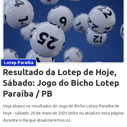
Lotep Paraíba
Resultado da Lotep de Hoje,
Sábado: Jogo do Bicho Lotep
Paraíba / PB
Veja abaixo os resultados do Jogo do Bicho Lotep Paraíba de
hoje - sábado, 20 de maio de 2023.Volte ou atualize esta página
durante o dia que atualizaremos os...