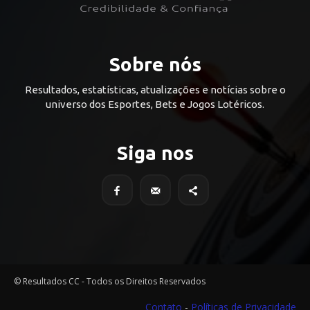
Sobre nós
Resultados, estatísticas, atualizações e notícias sobre o
universo dos Esportes, Bets e Jogos Lotéricos.
Siga nos
© Resultados CC - Todos os Direitos Reservados
Contato
-
Políticas de Privacidade