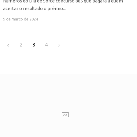
números do Dia de Sorte concurso 885 que pagará a quem
acertar o resultado o prêmio...
9 de março de 2024
2
3
4