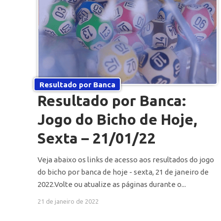
Resultado por Banca
Resultado por Banca:
Jogo do Bicho de Hoje,
Sexta – 21/01/22
Veja abaixo os links de acesso aos resultados do jogo
do bicho por banca de hoje - sexta, 21 de janeiro de
2022.Volte ou atualize as páginas durante o...
21 de janeiro de 2022