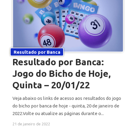
Resultado por Banca
Resultado por Banca:
Jogo do Bicho de Hoje,
Quinta – 20/01/22
Veja abaixo os links de acesso aos resultados do jogo
do bicho por banca de hoje - quinta, 20 de janeiro de
2022.Volte ou atualize as páginas durante o...
21 de janeiro de 2022