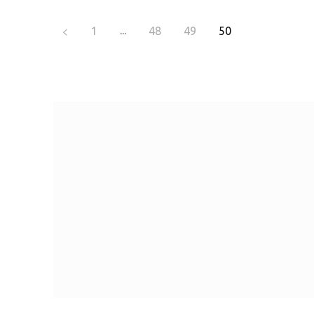
...
1
48
49
50