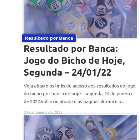
Resultado por Banca
Resultado por Banca:
Jogo do Bicho de Hoje,
Segunda – 24/01/22
Veja abaixo os links de acesso aos resultados do jogo
do bicho por banca de hoje - segunda, 24 de janeiro
de 2022.Volte ou atualize as páginas durante o...
24 de janeiro de 2022