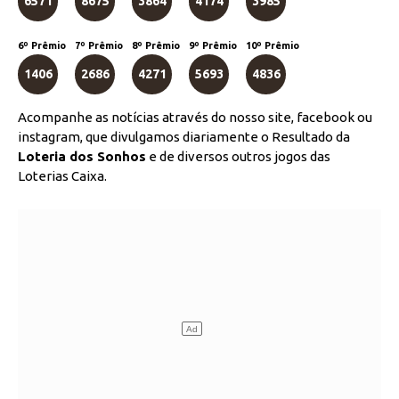
6571
8675
3864
4174
3985
6º Prêmio
7º Prêmio
8º Prêmio
9º Prêmio
10º Prêmio
1406
2686
4271
5693
4836
Acompanhe as notícias através do nosso site, facebook ou
instagram, que divulgamos diariamente o Resultado da
Loteria dos Sonhos
e de diversos outros jogos das
Loterias Caixa.