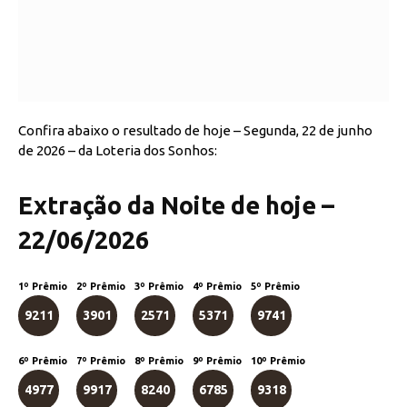
Confira abaixo o resultado de hoje – Segunda, 22 de junho
de 2026 – da Loteria dos Sonhos:
Extração da Noite de hoje –
22/06/2026
1º Prêmio
2º Prêmio
3º Prêmio
4º Prêmio
5º Prêmio
9211
3901
2571
5371
9741
6º Prêmio
7º Prêmio
8º Prêmio
9º Prêmio
10º Prêmio
4977
9917
8240
6785
9318