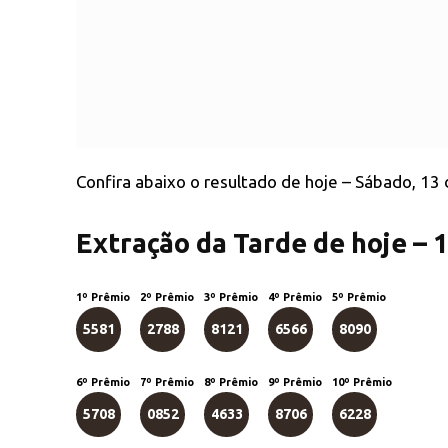
Confira abaixo o resultado de hoje – Sábado, 13
Extração da Tarde de hoje – 
1º Prêmio
2º Prêmio
3º Prêmio
4º Prêmio
5º Prêmio
5581
2788
8121
6566
8090
6º Prêmio
7º Prêmio
8º Prêmio
9º Prêmio
10º Prêmio
5708
0852
4633
8706
6228