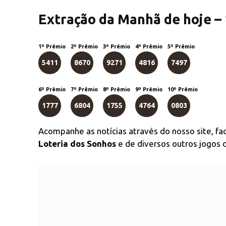
Extração da Manhã de hoje –
1º Prêmio
2º Prêmio
3º Prêmio
4º Prêmio
5º Prêmio
5411
8670
9271
4816
7497
6º Prêmio
7º Prêmio
8º Prêmio
9º Prêmio
10º Prêmio
1777
6804
1755
4764
0803
Acompanhe as notícias através do nosso site, f
Loteria dos Sonhos
e de diversos outros jogos d