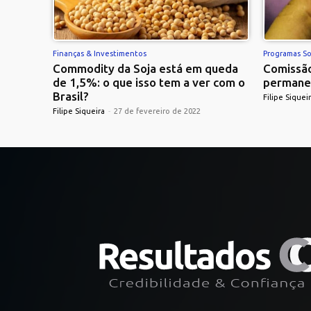
Finanças & Investimentos
Programas So
Commodity da Soja está em queda
Comissão
de 1,5%: o que isso tem a ver com o
permane
Brasil?
Filipe Siquei
Filipe Siqueira
-
27 de fevereiro de 2022