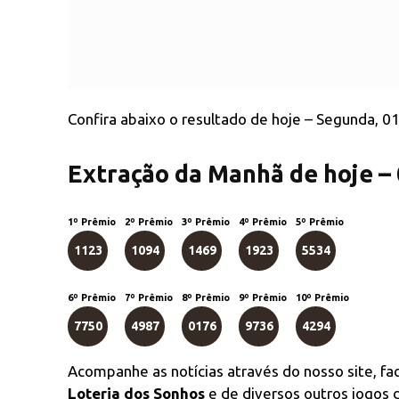
Confira abaixo o resultado de hoje – Segunda, 0
Extração da Manhã de hoje –
1º Prêmio
2º Prêmio
3º Prêmio
4º Prêmio
5º Prêmio
1123
1094
1469
1923
5534
6º Prêmio
7º Prêmio
8º Prêmio
9º Prêmio
10º Prêmio
7750
4987
0176
9736
4294
Acompanhe as notícias através do nosso site, f
Loteria dos Sonhos
e de diversos outros jogos d