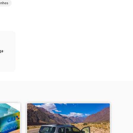
onhos
ga