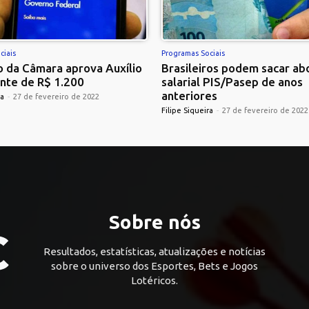
ciais
Programas Sociais
 da Câmara aprova Auxílio
Brasileiros podem sacar ab
nte de R$ 1.200
salarial PIS/Pasep de anos
anteriores
ra
-
27 de fevereiro de 2022
Filipe Siqueira
-
27 de fevereiro de 2022
Sobre nós
Resultados, estatísticas, atualizações e notícias
sobre o universo dos Esportes, Bets e Jogos
Lotéricos.