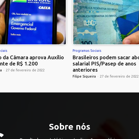
ciais
Programas Sociais
 da Câmara aprova Auxílio
Brasileiros podem sacar ab
nte de R$ 1.200
salarial PIS/Pasep de anos
anteriores
ra
-
27 de fevereiro de 2022
Filipe Siqueira
-
27 de fevereiro de 2022
Sobre nós