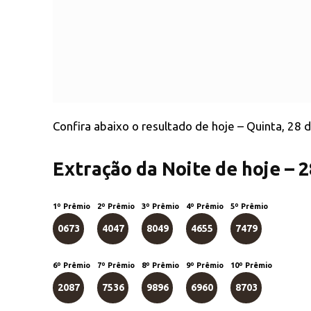
Confira abaixo o resultado de hoje – Quinta, 28 
Extração da Noite de hoje – 
1º Prêmio
2º Prêmio
3º Prêmio
4º Prêmio
5º Prêmio
0673
4047
8049
4655
7479
6º Prêmio
7º Prêmio
8º Prêmio
9º Prêmio
10º Prêmio
2087
7536
9896
6960
8703