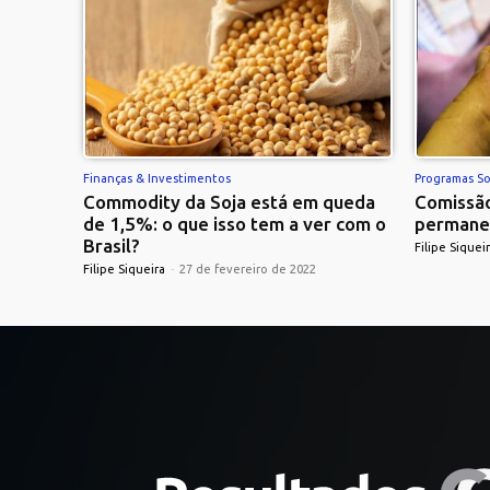
Finanças & Investimentos
Programas So
Commodity da Soja está em queda
Comissão
de 1,5%: o que isso tem a ver com o
permane
Brasil?
Filipe Siquei
Filipe Siqueira
-
27 de fevereiro de 2022