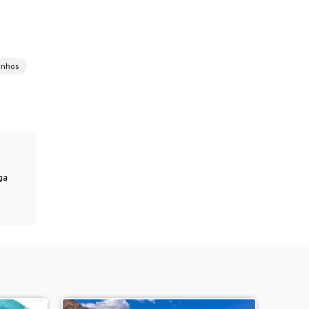
onhos
ga