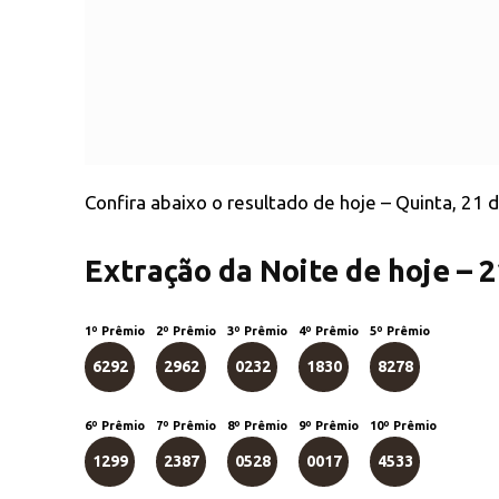
Confira abaixo o resultado de hoje – Quinta, 21 
Extração da Noite de hoje – 
1º Prêmio
2º Prêmio
3º Prêmio
4º Prêmio
5º Prêmio
6292
2962
0232
1830
8278
6º Prêmio
7º Prêmio
8º Prêmio
9º Prêmio
10º Prêmio
1299
2387
0528
0017
4533