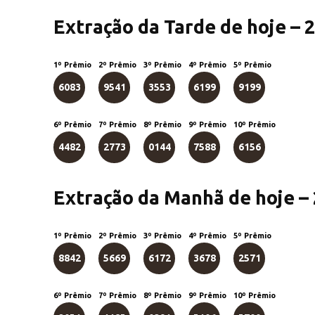
Extração da Tarde de hoje – 
1º Prêmio
2º Prêmio
3º Prêmio
4º Prêmio
5º Prêmio
6083
9541
3553
6199
9199
6º Prêmio
7º Prêmio
8º Prêmio
9º Prêmio
10º Prêmio
4482
2773
0144
7588
6156
Extração da Manhã de hoje –
1º Prêmio
2º Prêmio
3º Prêmio
4º Prêmio
5º Prêmio
8842
5669
6172
3678
2571
6º Prêmio
7º Prêmio
8º Prêmio
9º Prêmio
10º Prêmio