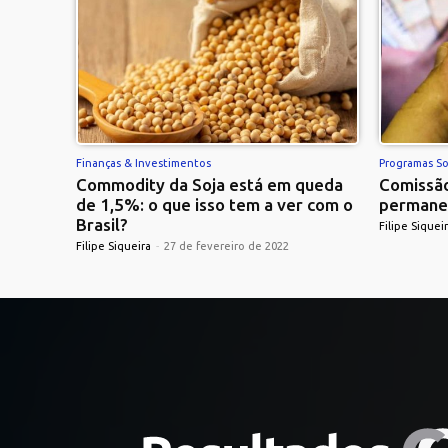
Finanças & Investimentos
Programas So
Commodity da Soja está em queda
Comissão
de 1,5%: o que isso tem a ver com o
permane
Brasil?
Filipe Siquei
Filipe Siqueira
-
27 de fevereiro de 2022