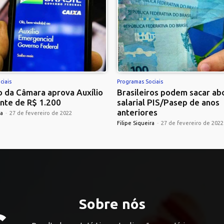
ciais
Programas Sociais
 da Câmara aprova Auxílio
Brasileiros podem sacar ab
nte de R$ 1.200
salarial PIS/Pasep de anos
anteriores
ra
-
27 de fevereiro de 2022
Filipe Siqueira
-
27 de fevereiro de 2022
Sobre nós