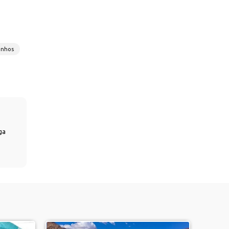
onhos
ga