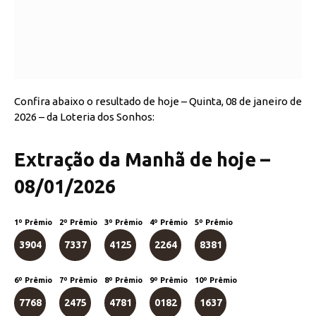
Confira abaixo o resultado de hoje – Quinta, 08 de janeiro de
2026 – da Loteria dos Sonhos:
Extração da Manhã de hoje –
08/01/2026
1º Prêmio
2º Prêmio
3º Prêmio
4º Prêmio
5º Prêmio
3904
7337
4125
2264
8381
6º Prêmio
7º Prêmio
8º Prêmio
9º Prêmio
10º Prêmio
7768
2475
4781
0182
1637