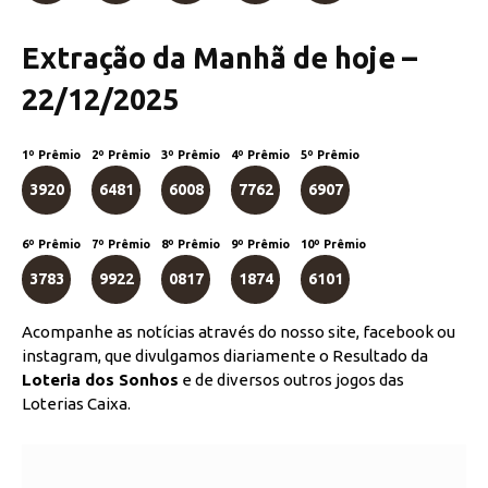
Extração da Manhã de hoje –
22/12/2025
1º Prêmio
2º Prêmio
3º Prêmio
4º Prêmio
5º Prêmio
3920
6481
6008
7762
6907
6º Prêmio
7º Prêmio
8º Prêmio
9º Prêmio
10º Prêmio
3783
9922
0817
1874
6101
Acompanhe as notícias através do nosso site, facebook ou
instagram, que divulgamos diariamente o Resultado da
Loteria dos Sonhos
e de diversos outros jogos das
Loterias Caixa.