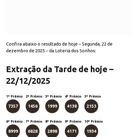
Confira abaixo o resultado de hoje – Segunda, 22 de
dezembro de 2025 – da Loteria dos Sonhos:
Extração da Tarde de hoje –
22/12/2025
1º Prêmio
2º Prêmio
3º Prêmio
4º Prêmio
5º Prêmio
7357
1456
1999
4138
2153
6º Prêmio
7º Prêmio
8º Prêmio
9º Prêmio
10º Prêmio
8999
6828
2898
4171
1934