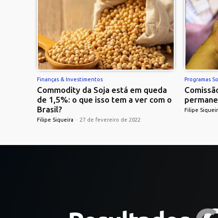
Finanças & Investimentos
Programas So
Commodity da Soja está em queda
Comissão
de 1,5%: o que isso tem a ver com o
permane
Brasil?
Filipe Siquei
Filipe Siqueira
-
27 de fevereiro de 2022