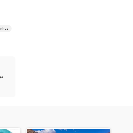
onhos
ga