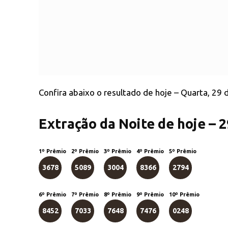
Confira abaixo o resultado de hoje – Quarta, 29
Extração da Noite de hoje – 
1º Prêmio
2º Prêmio
3º Prêmio
4º Prêmio
5º Prêmio
3678
5089
3004
8366
2794
6º Prêmio
7º Prêmio
8º Prêmio
9º Prêmio
10º Prêmio
8452
7033
7648
7476
0248