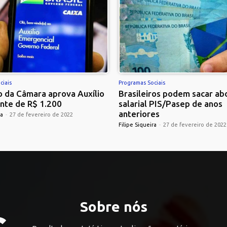
ciais
Programas Sociais
 da Câmara aprova Auxílio
Brasileiros podem sacar ab
nte de R$ 1.200
salarial PIS/Pasep de anos
anteriores
ra
-
27 de fevereiro de 2022
Filipe Siqueira
-
27 de fevereiro de 2022
Sobre nós