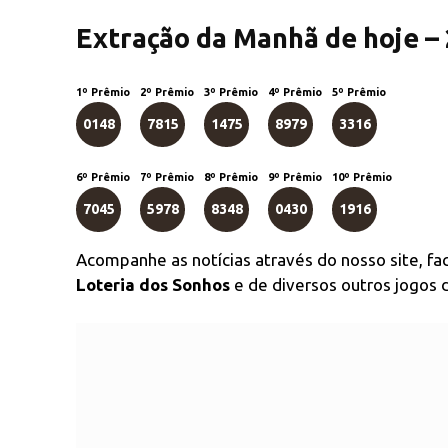
Extração da Manhã de hoje –
1º Prêmio
2º Prêmio
3º Prêmio
4º Prêmio
5º Prêmio
0148
7815
1475
8979
3316
6º Prêmio
7º Prêmio
8º Prêmio
9º Prêmio
10º Prêmio
7045
5978
8348
0430
1916
Acompanhe as notícias através do nosso site, f
Loteria dos Sonhos
e de diversos outros jogos d