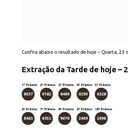
Confira abaixo o resultado de hoje – Quarta, 23 
Extração da Tarde de hoje – 
1º Prêmio
2º Prêmio
3º Prêmio
4º Prêmio
5º Prêmio
8637
0182
8489
0290
6328
6º Prêmio
7º Prêmio
8º Prêmio
9º Prêmio
10º Prêmio
8463
6352
9670
2469
2698