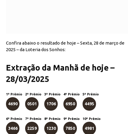
Confira abaixo o resultado de hoje – Sexta, 28 de março de
2025 – da Loteria dos Sonhos:
Extração da Manhã de hoje –
28/03/2025
1º Prêmio
2º Prêmio
3º Prêmio
4º Prêmio
5º Prêmio
4690
0501
1706
6950
4495
6º Prêmio
7º Prêmio
8º Prêmio
9º Prêmio
10º Prêmio
3466
2259
1230
7850
4981