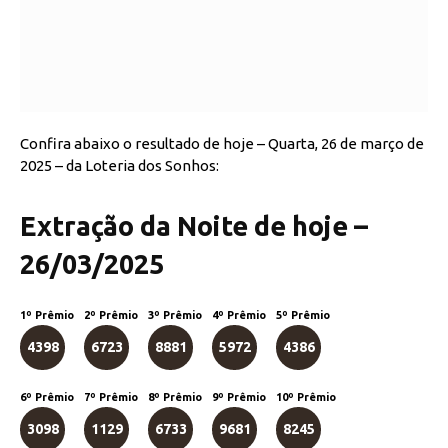
Confira abaixo o resultado de hoje – Quarta, 26 de março de
2025 – da Loteria dos Sonhos:
Extração da Noite de hoje –
26/03/2025
1º Prêmio
2º Prêmio
3º Prêmio
4º Prêmio
5º Prêmio
4398
6723
8881
5972
4386
6º Prêmio
7º Prêmio
8º Prêmio
9º Prêmio
10º Prêmio
3098
1129
6733
9681
8245