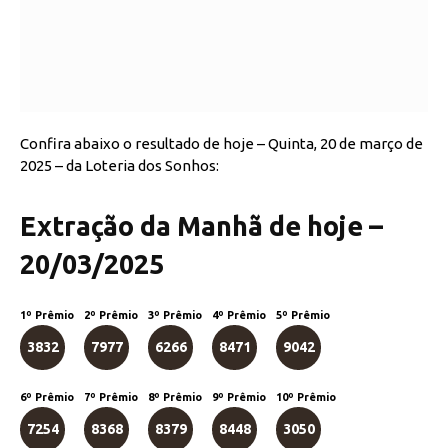
Confira abaixo o resultado de hoje – Quinta, 20 de março de
2025 – da Loteria dos Sonhos:
Extração da Manhã de hoje –
20/03/2025
1º Prêmio
2º Prêmio
3º Prêmio
4º Prêmio
5º Prêmio
3832
7977
6266
8471
9042
6º Prêmio
7º Prêmio
8º Prêmio
9º Prêmio
10º Prêmio
7254
8368
8379
8448
3050