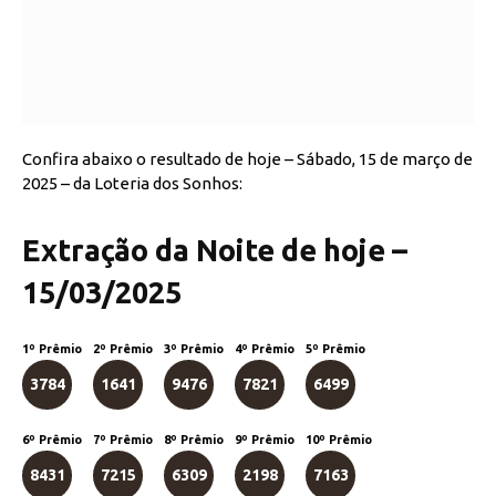
Confira abaixo o resultado de hoje – Sábado, 15 de março de
2025 – da Loteria dos Sonhos:
Extração da Noite de hoje –
15/03/2025
1º Prêmio
2º Prêmio
3º Prêmio
4º Prêmio
5º Prêmio
3784
1641
9476
7821
6499
6º Prêmio
7º Prêmio
8º Prêmio
9º Prêmio
10º Prêmio
8431
7215
6309
2198
7163