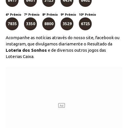
8417
6401
3123
4434
6402
6º Prêmio
7º Prêmio
8º Prêmio
9º Prêmio
10º Prêmio
7835
3350
8800
3529
6725
Acompanhe as notícias através do nosso site, facebook ou
instagram, que divulgamos diariamente o Resultado da
Loteria dos Sonhos
e de diversos outros jogos das
Loterias Caixa.