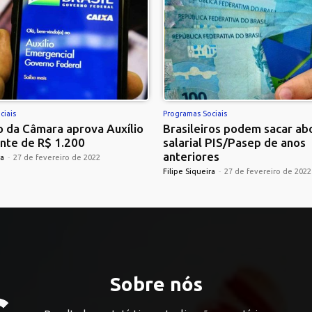
ciais
Programas Sociais
 da Câmara aprova Auxílio
Brasileiros podem sacar ab
nte de R$ 1.200
salarial PIS/Pasep de anos
anteriores
ra
-
27 de fevereiro de 2022
Filipe Siqueira
-
27 de fevereiro de 2022
Sobre nós