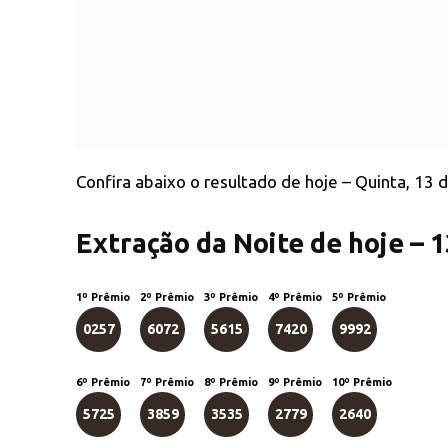
Confira abaixo o resultado de hoje – Quinta, 13
Extração da Noite de hoje – 
1º Prêmio
2º Prêmio
3º Prêmio
4º Prêmio
5º Prêmio
0257
6072
5615
7420
9992
6º Prêmio
7º Prêmio
8º Prêmio
9º Prêmio
10º Prêmio
5725
3859
3535
2779
2640