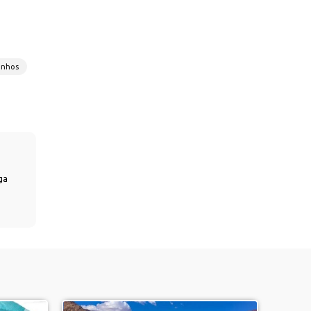
onhos
ga