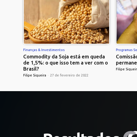
Finanças & Investimentos
Programas So
Commodity da Soja está em queda
Comissão
de 1,5%: o que isso tem a ver com o
permane
Brasil?
Filipe Siquei
Filipe Siqueira
-
27 de fevereiro de 2022