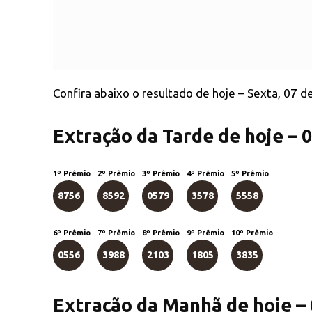
Confira abaixo o resultado de hoje – Sexta, 07 
Extração da Tarde de hoje – 
1º Prêmio
2º Prêmio
3º Prêmio
4º Prêmio
5º Prêmio
8756
8592
0579
3578
5558
6º Prêmio
7º Prêmio
8º Prêmio
9º Prêmio
10º Prêmio
0556
3988
2103
1805
3835
Extração da Manhã de hoje –