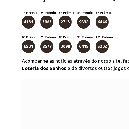
1º Prêmio
2º Prêmio
3º Prêmio
4º Prêmio
5º Prêmio
4131
3863
2715
9532
6446
6º Prêmio
7º Prêmio
8º Prêmio
9º Prêmio
10º Prêmio
6531
8677
3098
0418
5202
Acompanhe as notícias através do nosso site, f
Loteria dos Sonhos
e de diversos outros jogos d