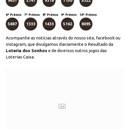
9637
2147
9318
7150
5322
6º Prêmio
7º Prêmio
8º Prêmio
9º Prêmio
10º Prêmio
5887
1333
1433
5162
8095
Acompanhe as notícias através do nosso site, facebook ou
instagram, que divulgamos diariamente o Resultado da
Loteria dos Sonhos
e de diversos outros jogos das
Loterias Caixa.