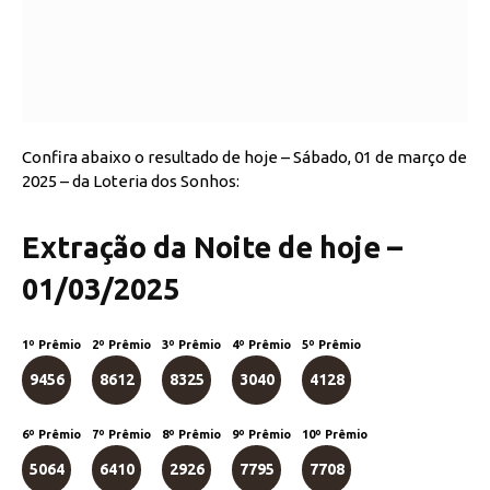
Confira abaixo o resultado de hoje – Sábado, 01 de março de
2025 – da Loteria dos Sonhos:
Extração da Noite de hoje –
01/03/2025
1º Prêmio
2º Prêmio
3º Prêmio
4º Prêmio
5º Prêmio
9456
8612
8325
3040
4128
6º Prêmio
7º Prêmio
8º Prêmio
9º Prêmio
10º Prêmio
5064
6410
2926
7795
7708