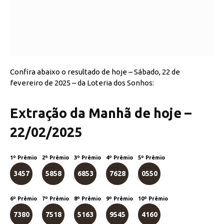
Confira abaixo o resultado de hoje – Sábado, 22 de
fevereiro de 2025 – da Loteria dos Sonhos:
Extração da Manhã de hoje –
22/02/2025
1º Prêmio
2º Prêmio
3º Prêmio
4º Prêmio
5º Prêmio
3457
5858
6853
7628
0550
6º Prêmio
7º Prêmio
8º Prêmio
9º Prêmio
10º Prêmio
7380
7518
5163
9545
4160