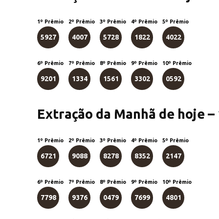
1º Prêmio
2º Prêmio
3º Prêmio
4º Prêmio
5º Prêmio
5927
4007
5728
1822
4022
6º Prêmio
7º Prêmio
8º Prêmio
9º Prêmio
10º Prêmio
9201
1334
1561
3302
0592
Extração da Manhã de hoje –
1º Prêmio
2º Prêmio
3º Prêmio
4º Prêmio
5º Prêmio
6721
9088
8278
8352
2147
6º Prêmio
7º Prêmio
8º Prêmio
9º Prêmio
10º Prêmio
7798
9376
0479
7699
4801