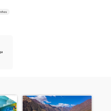
onhos
ga