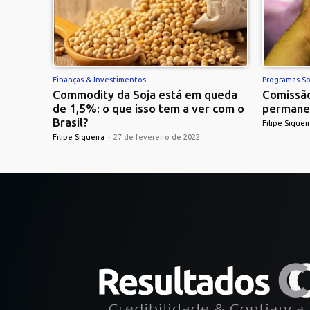
Finanças & Investimentos
Programas So
Commodity da Soja está em queda
Comissão
de 1,5%: o que isso tem a ver com o
permane
Brasil?
Filipe Siquei
Filipe Siqueira
-
27 de fevereiro de 2022