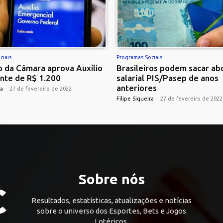
ciais
Programas Sociais
 da Câmara aprova Auxílio
Brasileiros podem sacar ab
nte de R$ 1.200
salarial PIS/Pasep de anos
anteriores
ra
-
27 de fevereiro de 2022
Filipe Siqueira
-
27 de fevereiro de 2022
Sobre nós
Resultados, estatísticas, atualizações e notícias
sobre o universo dos Esportes, Bets e Jogos
Lotéricos.