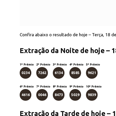
Confira abaixo o resultado de hoje – Terça, 18 d
Extração da Noite de hoje – 
1º Prêmio
2º Prêmio
3º Prêmio
4º Prêmio
5º Prêmio
0234
7262
6134
8585
9621
6º Prêmio
7º Prêmio
8º Prêmio
9º Prêmio
10º Prêmio
4616
0046
8473
5029
9839
Extração da Tarde de hoje – 