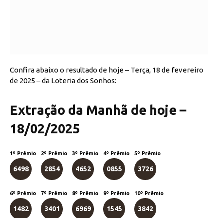
Confira abaixo o resultado de hoje – Terça, 18 de fevereiro
de 2025 – da Loteria dos Sonhos:
Extração da Manhã de hoje –
18/02/2025
1º Prêmio
2º Prêmio
3º Prêmio
4º Prêmio
5º Prêmio
6498
2854
4652
0855
3726
6º Prêmio
7º Prêmio
8º Prêmio
9º Prêmio
10º Prêmio
1482
3401
6969
1545
3842