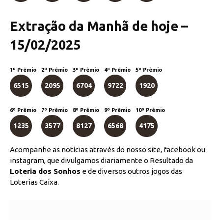
Extração da Manhã de hoje –
15/02/2025
1º Prêmio
2º Prêmio
3º Prêmio
4º Prêmio
5º Prêmio
6515
2095
6704
9722
1920
6º Prêmio
7º Prêmio
8º Prêmio
9º Prêmio
10º Prêmio
1235
3577
8127
6568
4175
Acompanhe as notícias através do nosso site, facebook ou
instagram, que divulgamos diariamente o Resultado da
Loteria dos Sonhos
e de diversos outros jogos das
Loterias Caixa.