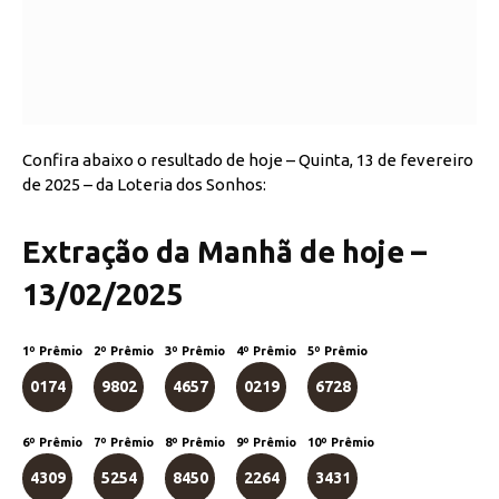
Confira abaixo o resultado de hoje – Quinta, 13 de fevereiro
de 2025 – da Loteria dos Sonhos:
Extração da Manhã de hoje –
13/02/2025
1º Prêmio
2º Prêmio
3º Prêmio
4º Prêmio
5º Prêmio
0174
9802
4657
0219
6728
6º Prêmio
7º Prêmio
8º Prêmio
9º Prêmio
10º Prêmio
4309
5254
8450
2264
3431