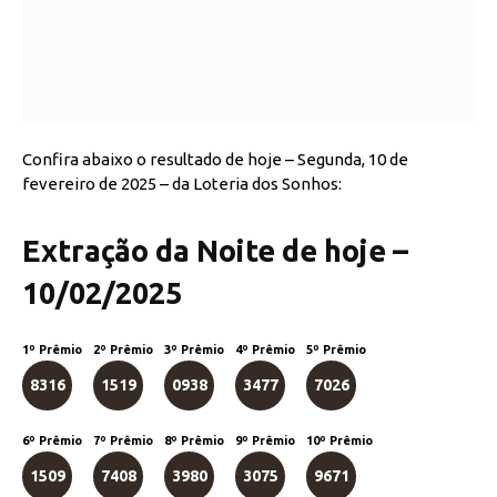
Confira abaixo o resultado de hoje – Segunda, 10 de
fevereiro de 2025 – da Loteria dos Sonhos:
Extração da Noite de hoje –
10/02/2025
1º Prêmio
2º Prêmio
3º Prêmio
4º Prêmio
5º Prêmio
8316
1519
0938
3477
7026
6º Prêmio
7º Prêmio
8º Prêmio
9º Prêmio
10º Prêmio
1509
7408
3980
3075
9671