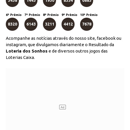
3438
1443
1930
8334
0883
6º Prêmio
7º Prêmio
8º Prêmio
9º Prêmio
10º Prêmio
8320
6143
3211
4412
7678
Acompanhe as notícias através do nosso site, facebook ou
instagram, que divulgamos diariamente o Resultado da
Loteria dos Sonhos
e de diversos outros jogos das
Loterias Caixa.