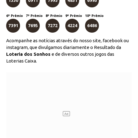
1330
0911
7993
4851
6995
6º Prêmio
7º Prêmio
8º Prêmio
9º Prêmio
10º Prêmio
7391
7695
7272
4224
6486
Acompanhe as notícias através do nosso site, facebook ou
instagram, que divulgamos diariamente o Resultado da
Loteria dos Sonhos
e de diversos outros jogos das
Loterias Caixa.