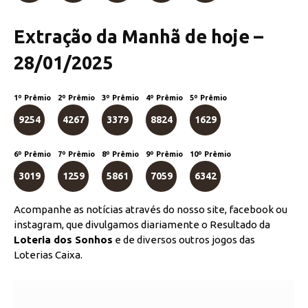
Extração da Manhã de hoje –
28/01/2025
1º Prêmio
2º Prêmio
3º Prêmio
4º Prêmio
5º Prêmio
9254
4267
3379
8824
1629
6º Prêmio
7º Prêmio
8º Prêmio
9º Prêmio
10º Prêmio
3019
1259
5861
7059
6342
Acompanhe as notícias através do nosso site, facebook ou
instagram, que divulgamos diariamente o Resultado da
Loteria dos Sonhos
e de diversos outros jogos das
Loterias Caixa.