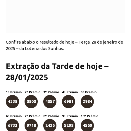
Confira abaixo o resultado de hoje – Terça, 28 de janeiro de
2025 – da Loteria dos Sonhos:
Extração da Tarde de hoje –
28/01/2025
1º Prêmio
2º Prêmio
3º Prêmio
4º Prêmio
5º Prêmio
4338
0800
4057
6981
2984
6º Prêmio
7º Prêmio
8º Prêmio
9º Prêmio
10º Prêmio
6733
9718
2426
5298
4569