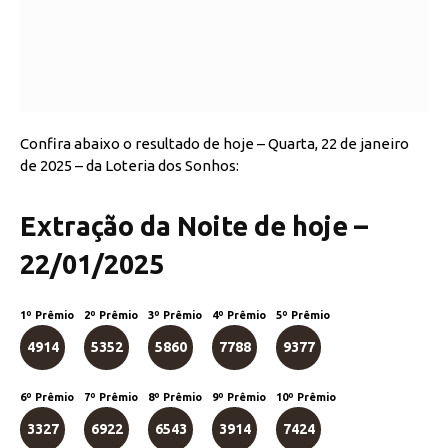
Confira abaixo o resultado de hoje – Quarta, 22 de janeiro
de 2025 – da Loteria dos Sonhos:
Extração da Noite de hoje –
22/01/2025
1º Prêmio
2º Prêmio
3º Prêmio
4º Prêmio
5º Prêmio
4914
5352
5860
7788
9377
6º Prêmio
7º Prêmio
8º Prêmio
9º Prêmio
10º Prêmio
3327
6922
6543
3914
7424