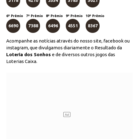
3178
4210
3554
5785
5021
6º Prêmio
7º Prêmio
8º Prêmio
9º Prêmio
10º Prêmio
6690
7388
6496
4551
8367
Acompanhe as notícias através do nosso site, facebook ou
instagram, que divulgamos diariamente o Resultado da
Loteria dos Sonhos
e de diversos outros jogos das
Loterias Caixa.