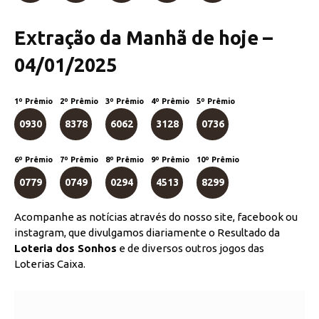
Extração da Manhã de hoje –
04/01/2025
1º Prêmio
2º Prêmio
3º Prêmio
4º Prêmio
5º Prêmio
0930
8378
6062
3128
0736
6º Prêmio
7º Prêmio
8º Prêmio
9º Prêmio
10º Prêmio
0779
0749
0294
4513
8299
Acompanhe as notícias através do nosso site, facebook ou
instagram, que divulgamos diariamente o Resultado da
Loteria dos Sonhos
e de diversos outros jogos das
Loterias Caixa.