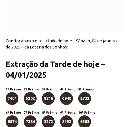
Confira abaixo o resultado de hoje – Sábado, 04 de janeiro
de 2025 – da Loteria dos Sonhos:
Extração da Tarde de hoje –
04/01/2025
1º Prêmio
2º Prêmio
3º Prêmio
4º Prêmio
5º Prêmio
7401
5202
8816
0940
2732
6º Prêmio
7º Prêmio
8º Prêmio
9º Prêmio
10º Prêmio
9874
7384
3272
8192
6383