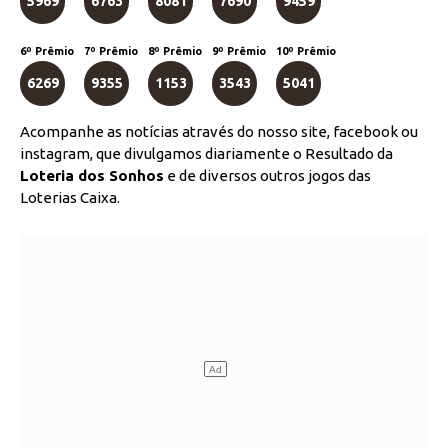
5969
6763
8081
7690
9459
6º Prêmio
7º Prêmio
8º Prêmio
9º Prêmio
10º Prêmio
6269
9355
1153
3543
5041
Acompanhe as notícias através do nosso site, facebook ou
instagram, que divulgamos diariamente o Resultado da
Loteria dos Sonhos
e de diversos outros jogos das
Loterias Caixa.