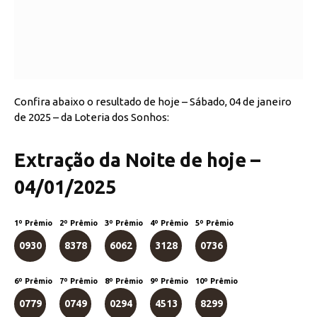
Confira abaixo o resultado de hoje – Sábado, 04 de janeiro
de 2025 – da Loteria dos Sonhos:
Extração da Noite de hoje –
04/01/2025
1º Prêmio
2º Prêmio
3º Prêmio
4º Prêmio
5º Prêmio
0930
8378
6062
3128
0736
6º Prêmio
7º Prêmio
8º Prêmio
9º Prêmio
10º Prêmio
0779
0749
0294
4513
8299