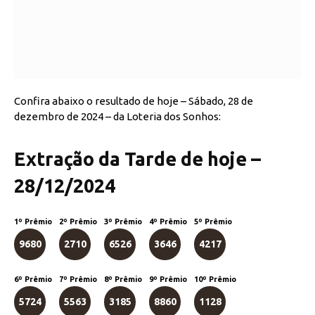
Confira abaixo o resultado de hoje – Sábado, 28 de
dezembro de 2024 – da Loteria dos Sonhos:
Extração da Tarde de hoje –
28/12/2024
1º Prêmio
2º Prêmio
3º Prêmio
4º Prêmio
5º Prêmio
9680
2710
6526
3646
4217
6º Prêmio
7º Prêmio
8º Prêmio
9º Prêmio
10º Prêmio
5724
5563
3185
8860
1128