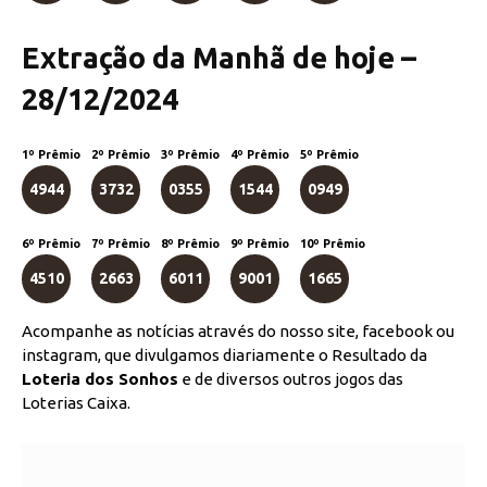
Extração da Manhã de hoje –
28/12/2024
1º Prêmio
2º Prêmio
3º Prêmio
4º Prêmio
5º Prêmio
4944
3732
0355
1544
0949
6º Prêmio
7º Prêmio
8º Prêmio
9º Prêmio
10º Prêmio
4510
2663
6011
9001
1665
Acompanhe as notícias através do nosso site, facebook ou
instagram, que divulgamos diariamente o Resultado da
Loteria dos Sonhos
e de diversos outros jogos das
Loterias Caixa.