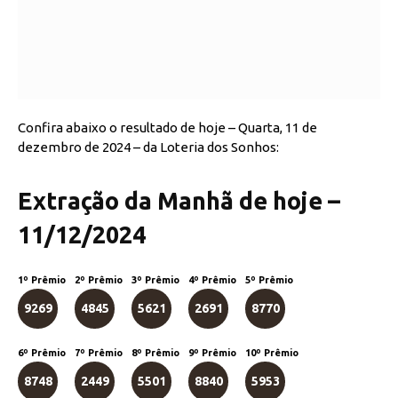
Confira abaixo o resultado de hoje – Quarta, 11 de
dezembro de 2024 – da Loteria dos Sonhos:
Extração da Manhã de hoje –
11/12/2024
1º Prêmio
2º Prêmio
3º Prêmio
4º Prêmio
5º Prêmio
9269
4845
5621
2691
8770
6º Prêmio
7º Prêmio
8º Prêmio
9º Prêmio
10º Prêmio
8748
2449
5501
8840
5953