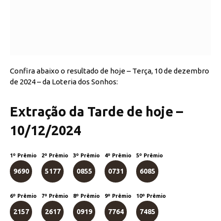
Confira abaixo o resultado de hoje – Terça, 10 de dezembro
de 2024 – da Loteria dos Sonhos:
Extração da Tarde de hoje –
10/12/2024
1º Prêmio
2º Prêmio
3º Prêmio
4º Prêmio
5º Prêmio
9690
5177
0855
0731
6085
6º Prêmio
7º Prêmio
8º Prêmio
9º Prêmio
10º Prêmio
2157
2617
0919
7764
7485