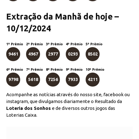
Extração da Manhã de hoje –
10/12/2024
1º Prêmio
2º Prêmio
3º Prêmio
4º Prêmio
5º Prêmio
9461
4967
2977
0293
8502
6º Prêmio
7º Prêmio
8º Prêmio
9º Prêmio
10º Prêmio
9798
5618
7256
7933
4211
Acompanhe as notícias através do nosso site, facebook ou
instagram, que divulgamos diariamente o Resultado da
Loteria dos Sonhos
e de diversos outros jogos das
Loterias Caixa.