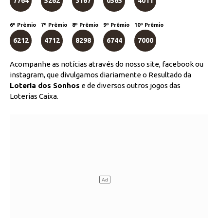
7764
5262
3167
0565
4011
6º Prêmio
7º Prêmio
8º Prêmio
9º Prêmio
10º Prêmio
6212
4712
8298
6744
7000
Acompanhe as notícias através do nosso site, facebook ou
instagram, que divulgamos diariamente o Resultado da
Loteria dos Sonhos
e de diversos outros jogos das
Loterias Caixa.