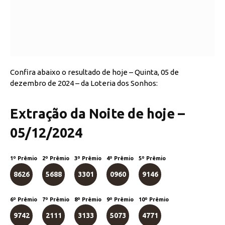
Confira abaixo o resultado de hoje – Quinta, 05 de
dezembro de 2024 – da Loteria dos Sonhos:
Extração da Noite de hoje –
05/12/2024
1º Prêmio
2º Prêmio
3º Prêmio
4º Prêmio
5º Prêmio
8626
5688
3301
0960
9146
6º Prêmio
7º Prêmio
8º Prêmio
9º Prêmio
10º Prêmio
9742
2111
3133
5073
4771