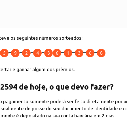
teve os seguintes números sorteados:
–
–
–
–
–
–
–
–
5
9
2
4
3
6
1
3
6
8
acertar e ganhar algum dos prêmios.
2594 de hoje, o que devo fazer?
, o pagamento somente poderá ser feito diretamente por 
ssoalmente de posse do seu documento de identidade e c
lmente é depositado na sua conta bancária em 2 dias.