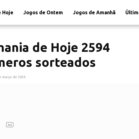
 Hoje
Jogos de Ontem
Jogos de Amanhã
Últim
mania de Hoje 2594
úmeros sorteados
e março de 2024