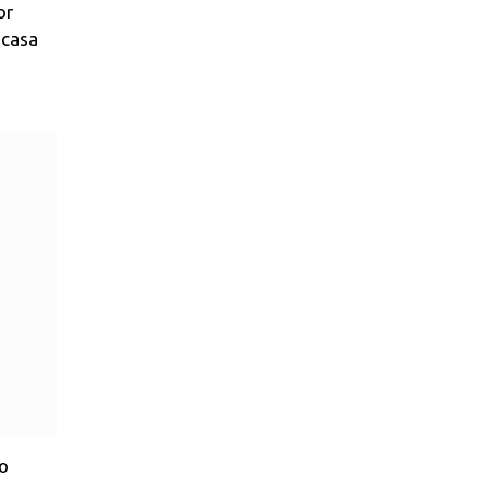
or
 casa
 o