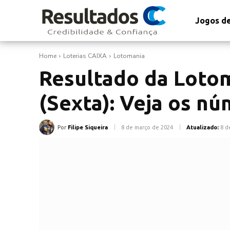
Jogos de
Home
Loterias CAIXA
Lotomania
Resultado da Loto
(Sexta): Veja os n
Por
Filipe Siqueira
8 de março de 2024
Atualizado:
8 d