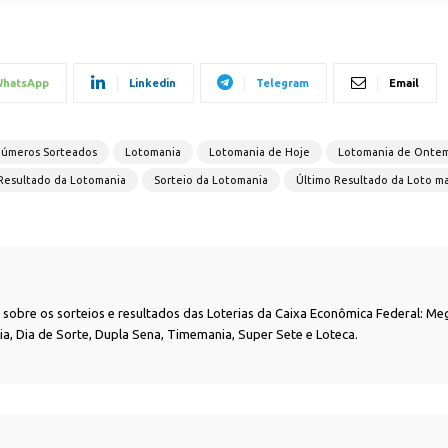
hatsApp
Linkedin
Telegram
Email
Números Sorteados
Lotomania
Lotomania de Hoje
Lotomania de Onte
Resultado da Lotomania
Sorteio da Lotomania
Último Resultado da Loto m
as sobre os sorteios e resultados das Loterias da Caixa Econômica Federal: Me
nia, Dia de Sorte, Dupla Sena, Timemania, Super Sete e Loteca.