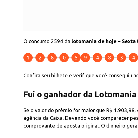
O concurso 2594 da
lotomania de hoje – Sexta
–
–
–
–
–
–
–
–
1
2
8
0
5
9
4
8
3
4
Confira seu bilhete e verifique você conseguiu 
Fui o ganhador da Lotomania 
Se o valor do prêmio for maior que R$ 1.903,98
agência da Caixa. Devendo você comparecer pe
comprovante de aposta original. O dinheiro gera