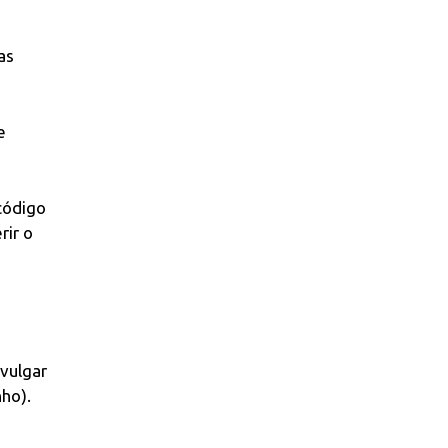
as
e
código
rir o
ivulgar
ho).