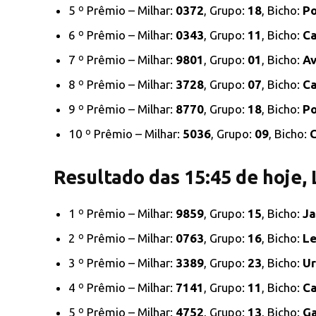
5 º Prêmio – Milhar:
0372
, Grupo:
18
, Bicho:
Po
6 º Prêmio – Milhar:
0343
, Grupo:
11
, Bicho:
Ca
7 º Prêmio – Milhar:
9801
, Grupo:
01
, Bicho:
Av
8 º Prêmio – Milhar:
3728
, Grupo:
07
, Bicho:
Ca
9 º Prêmio – Milhar:
8770
, Grupo:
18
, Bicho:
Po
10 º Prêmio – Milhar:
5036
, Grupo:
09
, Bicho:
Resultado das 15:45 de hoje,
1 º Prêmio – Milhar:
9859
, Grupo:
15
, Bicho:
Ja
2 º Prêmio – Milhar:
0763
, Grupo:
16
, Bicho:
L
3 º Prêmio – Milhar:
3389
, Grupo:
23
, Bicho:
Ur
4 º Prêmio – Milhar:
7141
, Grupo:
11
, Bicho:
Ca
5 º Prêmio – Milhar:
4752
, Grupo:
13
, Bicho:
Ga