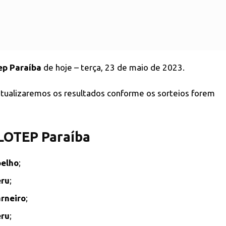
ep Paraíba
de hoje – terça, 23 de maio de 2023.
 atualizaremos os resultados conforme os sorteios forem
 LOTEP Paraíba
elho
;
ru
;
rneiro
;
ru
;