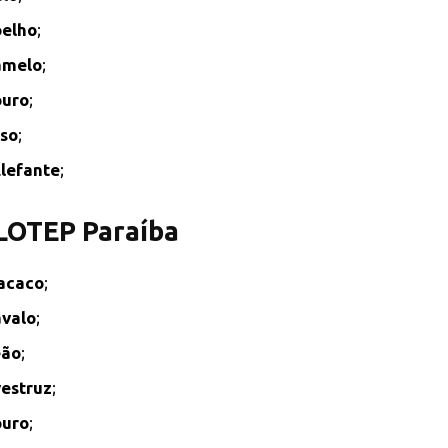
elho
;
amelo
;
ouro
;
so
;
lefante
;
 LOTEP Paraíba
acaco
;
valo
;
eão
;
estruz
;
ouro
;