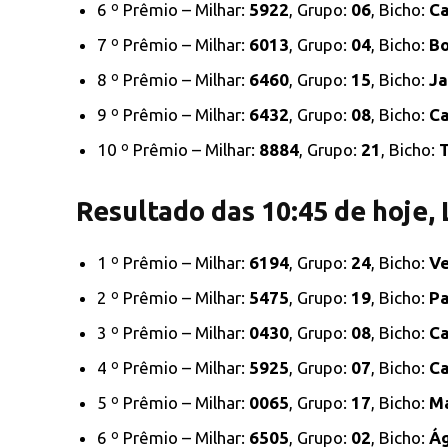
6 º Prêmio – Milhar:
5922
, Grupo:
06
, Bicho:
C
7 º Prêmio – Milhar:
6013
, Grupo:
04
, Bicho:
Bo
8 º Prêmio – Milhar:
6460
, Grupo:
15
, Bicho:
Ja
9 º Prêmio – Milhar:
6432
, Grupo:
08
, Bicho:
C
10 º Prêmio – Milhar:
8884
, Grupo:
21
, Bicho:
Resultado das 10:45 de hoje,
1 º Prêmio – Milhar:
6194
, Grupo:
24
, Bicho:
V
2 º Prêmio – Milhar:
5475
, Grupo:
19
, Bicho:
P
3 º Prêmio – Milhar:
0430
, Grupo:
08
, Bicho:
C
4 º Prêmio – Milhar:
5925
, Grupo:
07
, Bicho:
Ca
5 º Prêmio – Milhar:
0065
, Grupo:
17
, Bicho:
M
6 º Prêmio – Milhar:
6505
, Grupo:
02
, Bicho:
Ág