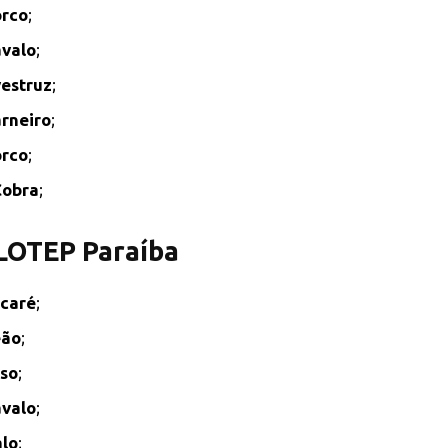
rco
;
valo
;
estruz
;
rneiro
;
rco
;
Cobra
;
 LOTEP Paraíba
caré
;
eão
;
so
;
valo
;
lo
;