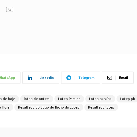
hatsApp
Linkedin
Telegram
Email
p de hoje
lotep de ontem
Lotep Paraiba
Lotep paraíba
Lotep pb
e Hoje
Resultado do Jogo do Bicho da Lotep
Resultado lotep