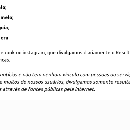
lo
;
amelo
;
uia
;
Peru
;
acebook ou instagram, que divulgamos diariamente o Resul
icas.
notícias e não tem nenhum vínculo com pessoas ou servi
de muitos de nossos usuários, divulgamos somente result
através de fontes públicas pela internet.