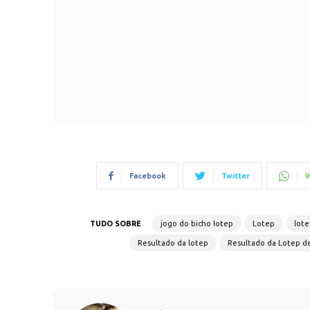
Facebook
Twitter
W
TUDO SOBRE
jogo do bicho lotep
Lotep
lote
Resultado da lotep
Resultado da Lotep d