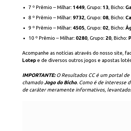
7 º Prêmio – Milhar:
1449
, Grupo:
13
, Bicho:
Ga
8 º Prêmio – Milhar:
9732
, Grupo:
08
, Bicho:
C
9 º Prêmio – Milhar:
4505
, Grupo:
02
, Bicho:
Ág
10 º Prêmio – Milhar:
0280
, Grupo:
20
, Bicho:
Acompanhe as notícias através do nosso site, f
Lotep
e de diversos outros jogos e apostas lotér
IMPORTANTE:
O Resultados CC é um portal de 
chamado
Jogo do Bicho
. Como é de interesse 
de caráter meramente informativos, levantados 