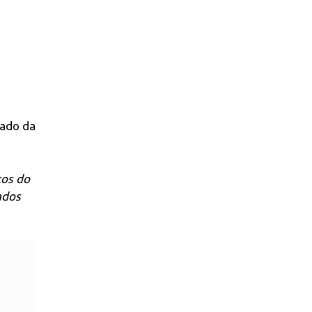
tado da
ços do
ados