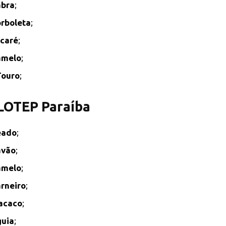
abra
;
rboleta
;
caré
;
amelo
;
Touro
;
 LOTEP Paraíba
eado
;
avão
;
amelo
;
rneiro
;
acaco
;
uia
;