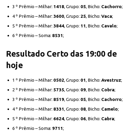
3 º Prêmio – Milhar:
1418
, Grupo:
05
, Bicho:
Cachorro
;
4 º Prêmio – Milhar:
3600
, Grupo:
25
, Bicho:
Vaca
;
5 º Prêmio – Milhar:
3844
, Grupo:
11
, Bicho:
Cavalo
;
6 º Prêmio – Soma:
8531
;
Resultado Certo das 19:00 de
hoje
1 º Prêmio – Milhar:
0502
, Grupo:
01
, Bicho:
Avestruz
;
2 º Prêmio – Milhar:
5735
, Grupo:
09
, Bicho:
Cobra
;
3 º Prêmio – Milhar:
8519
, Grupo:
05
, Bicho:
Cachorro
;
4 º Prêmio – Milhar:
8331
, Grupo:
08
, Bicho:
Camelo
;
5 º Prêmio – Milhar:
6624
, Grupo:
06
, Bicho:
Cabra
;
6 º Prêmio – Soma:
9711
;