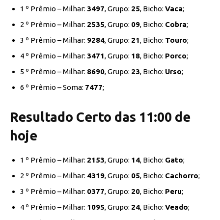
1 º Prêmio – Milhar:
3497
, Grupo:
25
, Bicho:
Vaca
;
2 º Prêmio – Milhar:
2535
, Grupo:
09
, Bicho:
Cobra
;
3 º Prêmio – Milhar:
9284
, Grupo:
21
, Bicho:
Touro
;
4 º Prêmio – Milhar:
3471
, Grupo:
18
, Bicho:
Porco
;
5 º Prêmio – Milhar:
8690
, Grupo:
23
, Bicho:
Urso
;
6 º Prêmio – Soma:
7477
;
Resultado Certo das 11:00 de
hoje
1 º Prêmio – Milhar:
2153
, Grupo:
14
, Bicho:
Gato
;
2 º Prêmio – Milhar:
4319
, Grupo:
05
, Bicho:
Cachorro
;
3 º Prêmio – Milhar:
0377
, Grupo:
20
, Bicho:
Peru
;
4 º Prêmio – Milhar:
1095
, Grupo:
24
, Bicho:
Veado
;