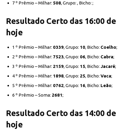
7 º Prêmio – Milhar:
508
, Grupo:
, Bicho:
;
Resultado Certo das 16:00 de
hoje
1 º Prêmio – Milhar:
0339
, Grupo:
10
, Bicho:
Coelho
;
2 º Prêmio – Milhar:
7523
, Grupo:
06
, Bicho:
Cabra
;
3 º Prêmio – Milhar:
2159
, Grupo:
15
, Bicho:
Jacaré
;
4 º Prêmio – Milhar:
1898
, Grupo:
25
, Bicho:
Vaca
;
5 º Prêmio – Milhar:
0762
, Grupo:
16
, Bicho:
Leão
;
6 º Prêmio – Soma:
2681
;
Resultado Certo das 14:00 de
hoje