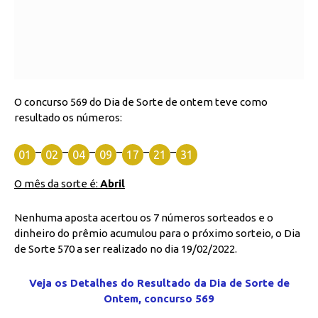
O concurso 569 do Dia de Sorte de ontem teve como
resultado os números:
–
–
–
–
–
–
01
02
04
09
17
21
31
O mês da sorte é:
Abril
Nenhuma aposta acertou os 7 números sorteados e o
dinheiro do prêmio acumulou para o próximo sorteio, o Dia
de Sorte 570 a ser realizado no dia 19/02/2022.
Veja os Detalhes do Resultado da Dia de Sorte de
Ontem, concurso 569