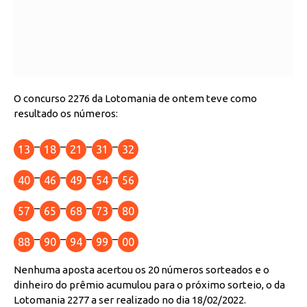
O concurso 2276 da Lotomania de ontem teve como
resultado os números:
–
–
–
–
13
18
21
31
32
–
–
–
–
40
46
49
54
56
–
–
–
–
57
65
68
73
80
–
–
–
–
88
90
94
99
00
Nenhuma aposta acertou os 20 números sorteados e o
dinheiro do prêmio acumulou para o próximo sorteio, o da
Lotomania 2277 a ser realizado no dia 18/02/2022.