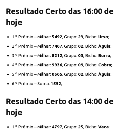
Resultado Certo das 16:00 de
hoje
1 º Prêmio – Milhar:
5492
, Grupo:
23
, Bicho:
Urso
;
2 º Prêmio – Milhar:
7407
, Grupo:
02
, Bicho:
Águia
;
3 º Prêmio – Milhar:
8212
, Grupo:
03
, Bicho:
Burro
;
4 º Prêmio – Milhar:
9936
, Grupo:
09
, Bicho:
Cobra
;
5 º Prêmio – Milhar:
0505
, Grupo:
02
, Bicho:
Águia
;
6 º Prêmio – Soma:
1552
;
Resultado Certo das 14:00 de
hoje
1 º Prêmio – Milhar:
4797
, Grupo:
25
, Bicho:
Vaca
;