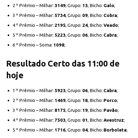
2 º Prêmio – Milhar:
3149
, Grupo:
13
, Bicho:
Galo
;
3 º Prêmio – Milhar:
5734
, Grupo:
09
, Bicho:
Cobra
;
4 º Prêmio – Milhar:
2195
, Grupo:
24
, Bicho:
Veado
;
5 º Prêmio – Milhar:
5223
, Grupo:
06
, Bicho:
Cabra
;
6 º Prêmio – Soma:
1098
;
Resultado Certo das 11:00 de
hoje
1 º Prêmio – Milhar:
5923
, Grupo:
06
, Bicho:
Cabra
;
2 º Prêmio – Milhar:
1469
, Grupo:
18
, Bicho:
Porco
;
3 º Prêmio – Milhar:
8175
, Grupo:
19
, Bicho:
Pavão
;
4 º Prêmio – Milhar:
7503
, Grupo:
01
, Bicho:
Avestruz
;
5 º Prêmio – Milhar:
1716
, Grupo:
04
, Bicho:
Borboleta
;