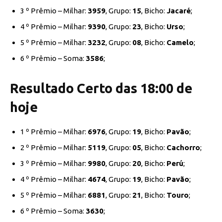
3 º Prêmio – Milhar:
3959
, Grupo:
15
, Bicho:
Jacaré
;
4 º Prêmio – Milhar:
9390
, Grupo:
23
, Bicho:
Urso
;
5 º Prêmio – Milhar:
3232
, Grupo:
08
, Bicho:
Camelo
;
6 º Prêmio – Soma:
3586
;
Resultado Certo das 18:00 de
hoje
1 º Prêmio – Milhar:
6976
, Grupo:
19
, Bicho:
Pavão
;
2 º Prêmio – Milhar:
5119
, Grupo:
05
, Bicho:
Cachorro
;
3 º Prêmio – Milhar:
9980
, Grupo:
20
, Bicho:
Perú
;
4 º Prêmio – Milhar:
4674
, Grupo:
19
, Bicho:
Pavão
;
5 º Prêmio – Milhar:
6881
, Grupo:
21
, Bicho:
Touro
;
6 º Prêmio – Soma:
3630
;