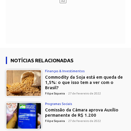
NOTÍCIAS RELACIONADAS
Finanças & Investimentos
Commodity da Soja está em queda de
1,5%: o que isso tem a ver com o
Brasil?
Filipe Siqueira
-
27 de fevereiro de 2022
Programas Sociais
Comissão da Câmara aprova Auxílio
permanente de R$ 1.200
Filipe Siqueira
-
27 de fevereiro de 2022